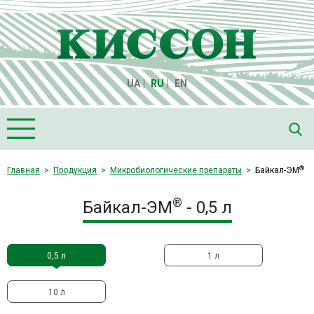
UA
RU
EN
Главная
®
Главная
Продукция
Микробиологические препараты
Байкал-ЭМ
О компании "Киссон"
®
Байкал-ЭМ
- 0,5 л
Продукция
Семена
0,5 л
1 л
Культуры
Медиа
10 л
Партнеры