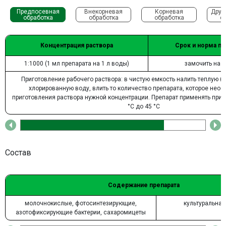
Предпосевная
Внекорневая
Корневая
Друг
обработка
обработка
обработка
о
Концентрация раствора
Срок и норма п
1:1000 (1 мл препарата на 1 л воды)
замочить на 1
Приготовление рабочего раствора: в чистую емкость налить теплую (+2
хлорированную воду, влить то количество препарата, которое нео
приготовления раствора нужной концентрации. Препарат применять при т
°С до 45 °С
Состав
Содержание препарата
молочнокислые, фотосинтезирующие,
культуральная
азотофиксирующие бактерии, сахаромицеты