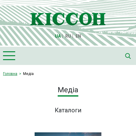
UA
RU
EN
Головна
Головна
Медіа
Про компанію "Кіссон"
Медіа
Продукція
Насіння
Каталоги
Культури
Медіа
Партнери