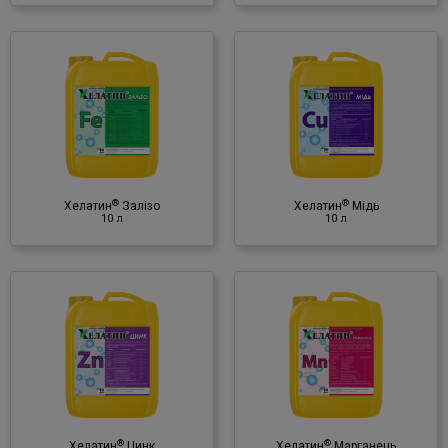
®
Хелатин
Мідь
10 л
Мінеральне добриво
♦ мідь (Cu)
(в хелатной форме)
®
®
Хелатин
Залізо
Хелатин
Мідь
10 л
10 л
®
Хелатин
Марганець
10 л
Мінеральне добриво
♦ марганець (Mn)
(в хелатній формі)
®
®
Хелатин
Цинк
Хелатин
Марганець