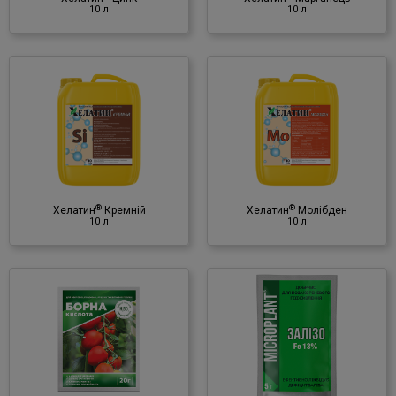
10 л
10 л
®
Хелатин
Молібден
10 л
Мінеральне добриво
♦ молібден (Mo)
(в хелатній формі)
®
®
Хелатин
Кремній
Хелатин
Молібден
10 л
10 л
®
Microplant
Залізо
5 г
Мінеральне добриво