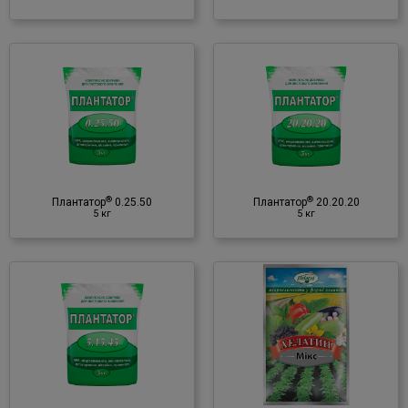
®
Плантатор
20.20.20
5 кг
Мінеральне добриво
♦ NPK
♦ мікроелементи
♦ амінокислоти
®
®
♦ фітогормони
Плантатор
0.25.50
Плантатор
20.20.20
5 кг
5 кг
♦ вітаміни
®
Хелатин
Мікс
50 мл
Мінеральне добриво
♦ NPK
♦ мікроелементи