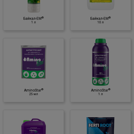
Мікробіологічний препарат
♦ корисні мікроорганізми
♦ культуральна рідина
®
®
Байкал-ЕМ
Байкал-ЕМ
1 л
10 л
®
AminoStar
1 л
Антистресант
♦ амінокислоти
♦ NPK
®
®
AminoStar
AminoStar
25 мл
1 л
®
Ferti Root
25 мл
Регулятор росту