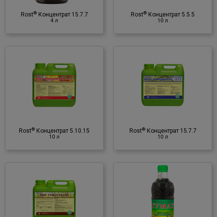
♦ NPK
♦ мікроелементи
®
®
Rost
Концентрат 15.7.7
Rost
Концентрат 5.5.5
♦ гумінові речовини
4 л
10 л
®
Rost
Концентрат 15.7.7
10 л
Органо-мінеральне
добриво
♦ NPK
♦ мікроелементи
®
®
Rost
Концентрат 5.10.15
Rost
Концентрат 15.7.7
♦ гумінові речовини
10 л
10 л
®
Rost
Гумат універсал для
овочів, дерев та кущів
0,5 л
Органо-мінеральне