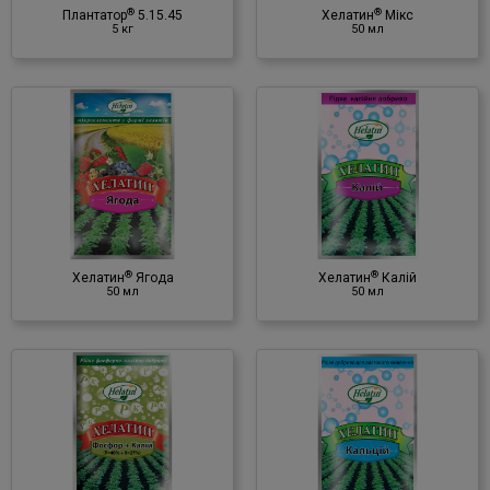
®
®
(в хелатній формі)
Плантатор
5.15.45
Хелатин
Мікс
5 кг
50 мл
®
Хелатин
Калій
50 мл
Мінеральне добриво
♦ калій (K)
®
®
Хелатин
Ягода
Хелатин
Калій
50 мл
50 мл
®
Хелатин
Кальцій
50 мл
Мінеральне добриво