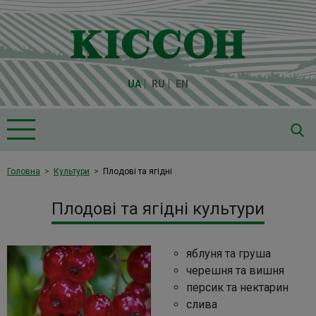
UA
RU
EN
Головна
Головна
Культури
Плодові та ягідні
Про компанію "Кіссон"
Плодові та ягідні культури
Продукція
Насіння
яблуня та груша
Культури
черешня та вишня
персик та нектарин
Медіа
слива
Партнери