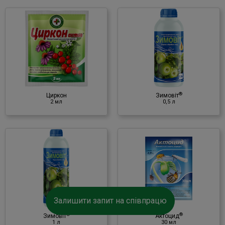
♦ фітогормони;
♦ амінокислоти.
®
Зимовіт
0,5 л
Інсектицид
♦ масло мінеральне
♦ ПАР
♦ сірка
®
♦ мідь
Циркон
Зимовіт
2 мл
0,5 л
♦ цинк
®
Актоцид
30 мл
Інсектицид
Залишити запит на співпрацю
♦ abamectin
®
®
Зимовіт
Актоцид
1 л
30 мл