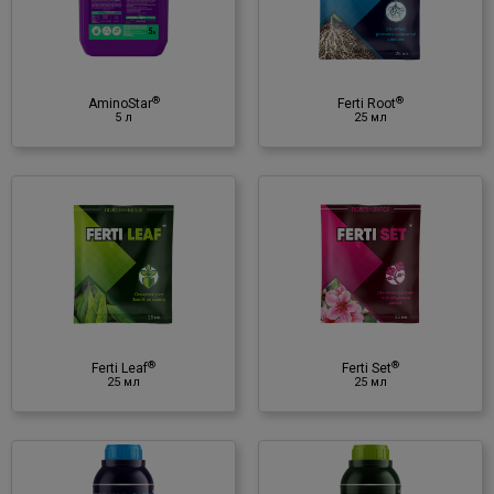
♦ альгінова кислота
♦ бетаїн
♦ поліцукри
♦ фітогормони
®
®
♦ вітамінний комплекс груп B, C,
AminoStar
Ferti Root
5 л
25 мл
D
♦ N, P
O
, K
O, Fe, Zn
2
5
2
®
Ferti Set
25 мл
Регулятор росту
♦ альгінова кислота
♦ вуглеводи
♦ бетаїн
®
®
♦ цитокініни
Ferti Leaf
Ferti Set
25 мл
25 мл
♦ Zn, B
®
Ferti Leaf