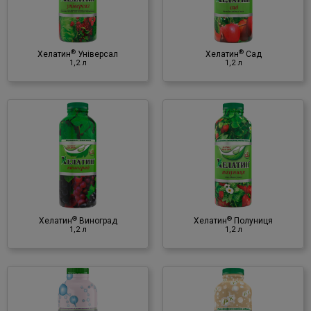
Мінеральне добриво
♦ NPK
♦ мікроелементи
®
®
(в хелатній формі)
Хелатин
Універсал
Хелатин
Сад
1,2 л
1,2 л
®
Хелатин
Полуниця
1,2 л
Мінеральне добриво
♦ NPK
♦ мікроелементи
®
®
(в хелатній формі)
Хелатин
Виноград
Хелатин
Полуниця
1,2 л
1,2 л
®
Хелатин
Фосфор+Калій