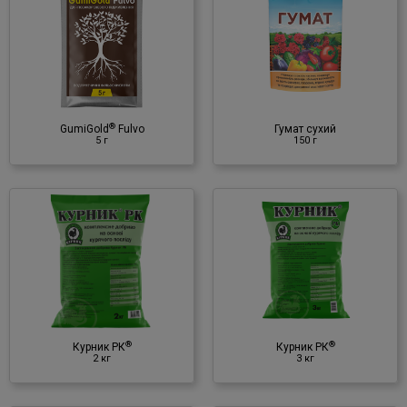
Гумат сухий
150 г
Органічне добриво
♦ гумінові речовини
®
GumiGold
Fulvo
Гумат сухий
5 г
150 г
®
Курник РК
3 кг
Органічне добриво
♦ гранульований курячий
послід
®
®
Курник РК
Курник РК
2 кг
3 кг