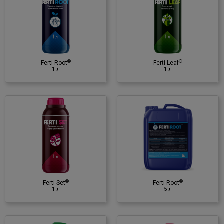
1 л
Регулятор росту
♦ амінокислоти
♦ органічна речовина
®
®
♦ N, K
O
Ferti Root
Ferti Leaf
2
1 л
1 л
®
Ferti Root
5 л
Регулятор росту
♦ альгінова кислота
♦ бетаїн
♦ поліцукри
♦ фітогормони
®
®
♦ вітамінний комплекс груп B, C,
Ferti Set
Ferti Root
1 л
5 л
D
♦ N, P
O
, K
O, Fe, Zn
2
5
2
®