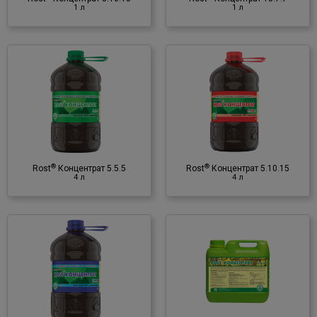
♦ гумінові речовини
1 л
1 л
®
Rost
Концентрат 5.10.15
4 л
Органо-мінеральне
добриво
♦ NPK
♦ мікроелементи
®
®
Rost
Концентрат 5.5.5
Rost
Концентрат 5.10.15
♦ гумінові речовини
4 л
4 л
®
Rost
Концентрат 5.5.5
10 л
Органо-мінеральне
добриво