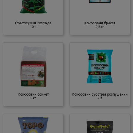
Субстрат
♦ кокосове волокно
Ґрунтосуміш Розсада
Кокосовий брикет
10 л
0,5 кг
Кокосовий субстрат
розпушений
2 л
Субстрат
♦ кокосове волокно
Кокосовий брикет
Кокосовий субстрат розпушений
5 кг
2 л
®
GumiGold