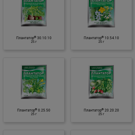
Мінеральне добриво
♦ NPK
♦ мікроелементи
♦ амінокислоти
®
®
♦ фітогормони
Плантатор
30.10.10
Плантатор
10.54.10
25 г
25 г
♦ вітаміни
®
Плантатор
20.20.20
25 г
Мінеральне добриво
♦ NPK
♦ мікроелементи
♦ амінокислоти
®
®
♦ фітогормони
Плантатор
0.25.50
Плантатор
20.20.20
25 г
25 г
♦ вітаміни
®