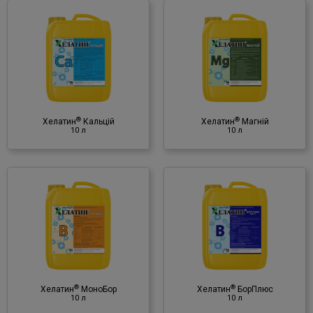
®
Хелатин
Магній
10 л
Мінеральне добриво
♦ магній (Mg)
(в хелатній формі)
®
®
Хелатин
Кальцій
Хелатин
Магній
10 л
10 л
®
Хелатин
БорПлюс
10 л
Мінеральне добриво
♦ бор (В)
(в хелатній формі)
®
®
Хелатин
МоноБор
Хелатин
БорПлюс
10 л
10 л