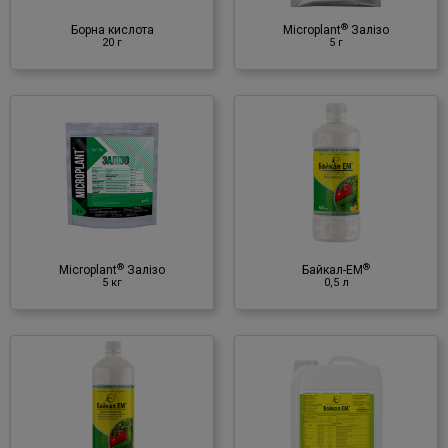
♦ залізо (Fe)
®
Борна кислота
Microplant
Залізо
20 г
5 г
®
Байкал-ЕМ
0,5 л
Мікробіологічний препарат
♦ корисні мікроорганізми
♦ культуральна рідина
®
®
Microplant
Залізо
Байкал-ЕМ
5 кг
0,5 л
®
Байкал-ЕМ
10 л