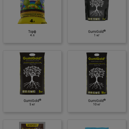
1 кг
Органічне добриво
♦ гумінові речовини
♦ К
®
Торф
GumiGold
4 л
1 кг
®
GumiGold
10 кг
Органічне добриво
♦ гумінові речовини
♦ К
®
®
GumiGold
GumiGold
5 кг
10 кг