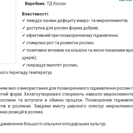
Виробник:
ТД Кіссон
Властивості:
ліквідує ознаки дефіциту макро- та мікроелементів;
доступна для рослин форма добрив;
ефективний при позакореневому підживленні;
стимулює ріст та розвиток рослин;
позитивно впливає на кількісні та якісні показники вр
цукрів);
покращує імунітет рослин;
ізкого перепаду температур.
ням якої є використання для позакореневого підживлення рослин п
атній формі. Хелатоутворювачі створюють навколо мікроелементі
рослини та вступати в обмінні процеси. Позакореневі піджив
тів в рослинах. Завдяки вмісту широкого спектру мікроелемен
чних реакцій в рослині.
дживлення більшості сільськогосподарських культур.