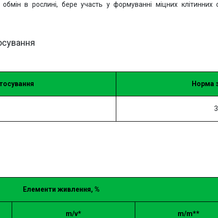
 обмін в рослині, бере участь у формуванні міцних клітинних 
осування
стосування
Норма 
3
Елементи живлення,
%
m/v*
m/m**