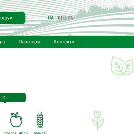
ошук
UA
RU
EN
іа
Партнери
Контакти
10 л