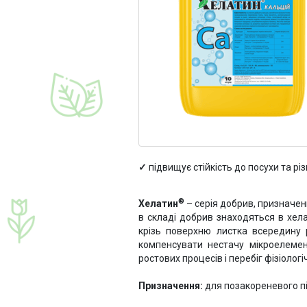
підвищує стійкість до посухи та р
®
Хелатин
– серія добрив, призначен
в складі добрив знаходяться в хел
крізь поверхню листка всередину 
компенсувати нестачу мікроелемен
ростових процесів і перебіг фізіологі
Призначення:
для позакореневого пі