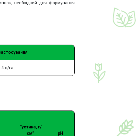
стінок, необхідний для формування
застосування
-4 л/га
Густина, г/
3
см
рН