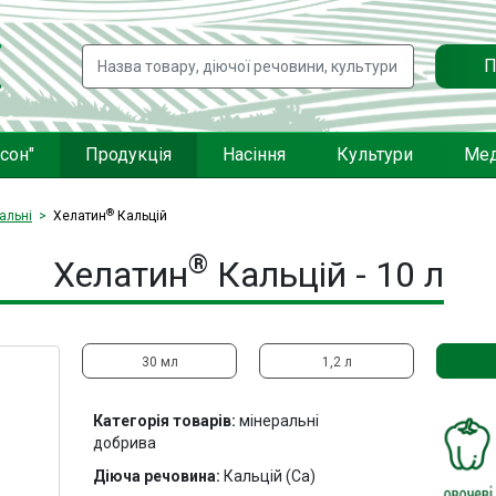
П
сон"
Продукція
Насіння
Культури
Мед
®
альні
Хелатин
Кальцій
®
Хелатин
Кальцій - 10 л
30 мл
1,2 л
Категорія товарів:
мінеральні
добрива
Діюча речовина:
Кальцій (Са)