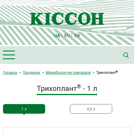
UA
RU
EN
Головна
®
Головна
Продукція
Мікробіологічні препарати
Трихоплант
Про компанію "Кіссон"
®
Трихоплант
- 1 л
Продукція
Насіння
1 л
0,5 л
Культури
Медіа
Партнери