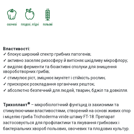
Властивості:
блокує широкий спектр грибних патогенів;
активно заселяє ризосферу й витісняє шкідливу мікрофлору;
виділяє ферменти та біоактивні сполуки для знищення
хвороботворних грибів;
стимулює ріст, зміцнює імунітет і стійкість рослин;
прискорює розкладання органічних решток;
абсолютно безпечний для людей, тварин, бджіл та довкілля.
®
Трихоплант
– мікробіологічний фунгіцид із захисними та
стимулюючими властивостями, створений на основі живих спор
і міцелію гриба Trichoderma viride штаму FT-18. Препарат
застосовується для профілактики та лікування грибкових і
бактеріальних хвороб польових, овочевих та плодових культур.