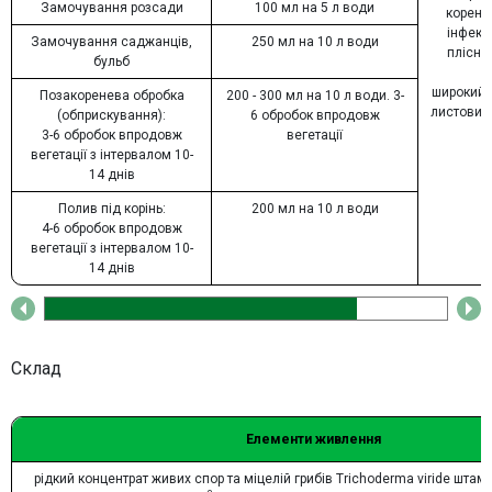
Замочування розсади
100 мл на 5 л води
коренев
інфекці
Замочування саджанців,
250 мл на 10 л води
плісня
бульб
широкий с
Позакоренева обробка
200 - 300 мл на 10 л води. 3-
листових
(обприскування):
6 обробок впродовж
3-6 обробок впродовж
вегетації
вегетації з інтервалом 10-
14 днів
Полив під корінь:
200 мл на 10 л води
4-6 обробок впродовж
вегетації з інтервалом 10-
14 днів
Склад
Елементи живлення
рідкий концентрат живих спор та міцелій грибів Trichoderma viride штаму F