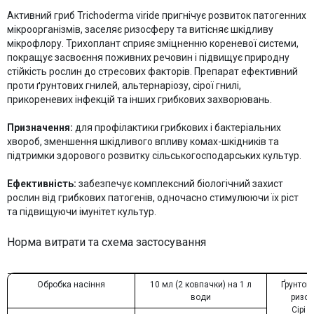
Активний гриб Trichoderma viride пригнічує розвиток патогенних
мікроорганізмів, заселяє ризосферу та витісняє шкідливу
мікрофлору. Трихоплант сприяє зміцненню кореневої системи,
покращує засвоєння поживних речовин і підвищує природну
стійкість рослин до стресових факторів. Препарат ефективний
проти ґрунтових гнилей, альтернаріозу, сірої гнилі,
прикореневих інфекцій та інших грибкових захворювань.
Призначення:
для профілактики грибкових і бактеріальних
хвороб, зменшення шкідливого впливу комах-шкідників та
підтримки здорового розвитку сільськогосподарських культур.
Ефективність:
забезпечує комплексний біологічний захист
рослин від грибкових патогенів, одночасно стимулюючи їх ріст
та підвищуючи імунітет культур.
Норма витрати та схема застосування
Обробка насіння
10 мл (2 ковпачки) на 1 л
Ґрунтові
води
ризокт
Сірі г