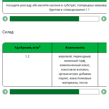
посадити розсаду або висіяти насіння в субстрат, попередньо змішавши
ґрунтом в співвідношенні 1:1
Склад
3
Удобрения, кг/м
Компоненты
1,2
верховой, переходный,
низинный торф,
измельченный кокос,
кокосовое волокно,
органические добавки,
перлит, известняковые
материалы, песок