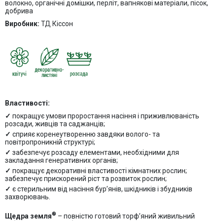
волокно, органічні домішки, перліт, вапнякові матеріали, пісок,
добрива
Виробник:
ТД Кіссон
Властивості:
покращує умови проростання насіння і приживлюваність
розсади, живців та саджанців;
сприяє коренеутворенню завдяки волого- та
повітропроникній структурі;
забезпечує розсаду елементами, необхідними для
закладання генеративних органів;
покращує декоративні властивості кімнатних рослин;
забезпечує прискорений ріст та розвиток рослин;
є стерильним від насіння бур’янів, шкідників і збудників
захворювань.
®
Щедра земля
– повністю готовий торф’яний живильний