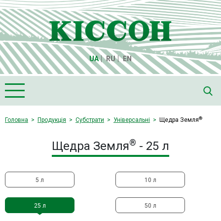
UA
RU
EN
Головна
®
Головна
Продукція
Субстрати
Універсальні
Щедра Земля
Про компанію "Кіссон"
®
Щедра Земля
- 25 л
Продукція
Насіння
5 л
10 л
Культури
Медіа
25 л
50 л
Партнери