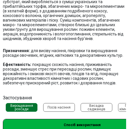
субстрат, який виробляється з суміші українських та
прибалтійських торфів, збагачених макро- та мікроелементами
(в хелатній формі), з додаванням подрібненого кокосу,
кокосового волокна, органічних домішок, агроперліту,
вапнякових матеріалів і піску. Суміш компонентів, збагачених
макро- та мікроелементами, створює близькі до ідеальних
умови ґрунту для вирощування рослин: поживні елементи,
аерація, водопроникність і вологопоглинання, стерильність від
шкідників, збудників хвороб та насіння бур’янів.
Призначення:
для висіву насіння, пікіровки та вирощування
розсади овочевих, ягідних, квіткових та декоративних культур.
Ефективність
:
покращує схожість насіння, приживаність
розсади, зменшує стрес при пересадці рослин; підвищує
врожайність і смакові якості овочів, плодів та ягід; покращує
декоративні властивості кімнатних і садових рослин;
забезпечує прискорений ріст, розвиток і дозрівання плодів.
Застосування
Вирощування
Висадка
Пе
Посів насіння
розсади
саджанців
кімна
Споcіб використання